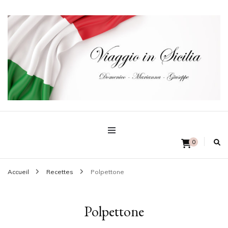
Domenico – Marianna – Giuseppe
Viaggio in Sicilia
0
Accueil
Recettes
Polpettone
Polpettone