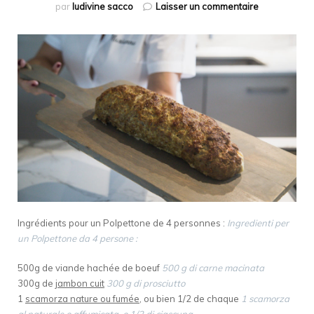
sur
par
ludivine sacco
Laisser un commentaire
Polpettone
Ingrédients pour un Polpettone de 4 personnes :
Ingredienti per
un Polpettone da 4 persone :
500g de viande hachée de boeuf
500 g di carne macinata
300g de
jambon cuit
300 g di prosciutto
1
scamorza nature ou fumée
, ou bien 1/2 de chaque
1 scamorza
al naturale o affumicata, o 1/2 di ciascuna