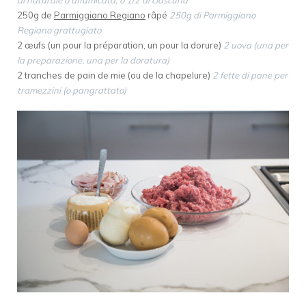
250g de
Parmiggiano Regiano
râpé
250g di Parmiggiano
Regiano grattugiato
2 œufs (un pour la préparation, un pour la dorure)
2 uova (una per
la preparazione, una per la doratura)
2 tranches de pain de mie (ou de la chapelure)
2 fette di pane per
tramezzini (o pangrattato)